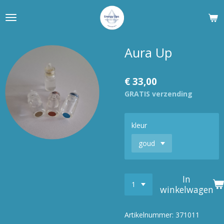
Ga
direct
naar
de
Aura Up
hoofdinhoud
€ 33,00
GRATIS verzending
kleur
In
winkelwagen
Artikelnummer:
371011