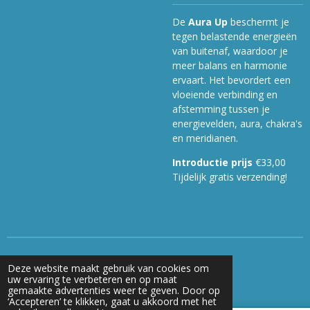
De
Aura Up
beschermt je
tegen belastende energieën
van buitenaf, waardoor je
meer balans en harmonie
ervaart. Het bevordert een
vloeiende verbinding en
afstemming tussen je
energievelden, aura, chakra's
en meridianen.
Introductie prijs
€33,00
Tijdelijk gratis verzending!
© 2025 energy-ups.nl
Deze website maakt gebruik van cookies om
Powered by
JouwWeb
uw ervaring te verbeteren en op maat
gemaakte advertenties weer te geven. Door op
‘Accepteren’ te klikken, gaat u akkoord met het