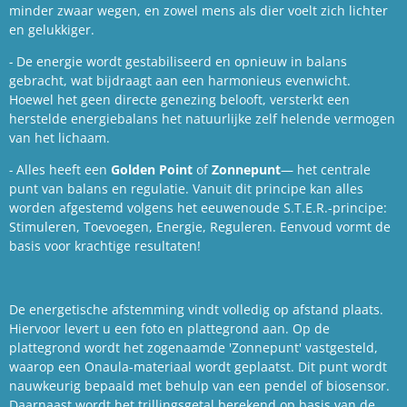
minder zwaar wegen, en zowel mens als dier voelt zich lichter
en gelukkiger.
-
De energie wordt gestabiliseerd en opnieuw in balans
gebracht, wat bijdraagt aan een harmonieus evenwicht.
Hoewel het geen directe genezing belooft, versterkt een
herstelde energiebalans het natuurlijke zelf helende vermogen
van het lichaam.
-
Alles heeft een
Golden Point
of
Zonnepunt
— het centrale
punt van balans en regulatie. Vanuit dit principe kan alles
worden afgestemd volgens het eeuwenoude S.T.E.R.-principe:
Stimuleren, Toevoegen, Energie, Reguleren. Eenvoud vormt de
basis voor krachtige resultaten!
De energetische afstemming vindt volledig op afstand plaats.
Hiervoor levert u een foto en plattegrond aan. Op de
plattegrond wordt het zogenaamde 'Zonnepunt' vastgesteld,
waarop een Onaula-materiaal wordt geplaatst. Dit punt wordt
nauwkeurig bepaald met behulp van een pendel of biosensor.
Daarnaast wordt het trillingsgetal berekend op basis van de