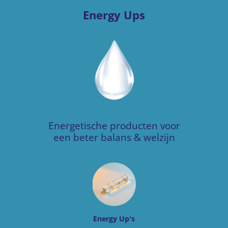
Energy Ups
Energetische producten voor
een beter balans & welzijn
Energy Up's